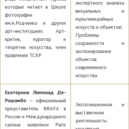
экспертного анализа
которые читает в Школе
визуальных и
фотографии
мультимедийных
им.А.Родченко и других
искусств и объектов;
арт-институциях. Арт-
Проблемы
критик, куратор и
сохранности и
теоретик искусства, член
экспонирования
правления ТСХР.
объектов
современного
искусства
Екатерина Лимонад Де-
Рошамбо
— официальный
Экспозиционная и
представитель BRAFA в
выставочная
России и Международного
деятельность:
салона живописи Paris
концепция,