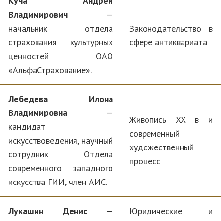
Куча Андрей
Владимирович
—
начальник отдела
Законодательство в
страхования культурных
сфере антиквариата
ценностей ОАО
«АльфаСтрахование».
Лебедева Илона
Владимировна
—
Живопись XX в и
кандидат
современный
искусствоведения, научный
художественный
сотрудник Отдела
процесс
современного западного
искусства ГИИ, член АИС.
Лукашин Денис
—
Юридические и