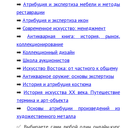
➡️
Атрибуция и экспертиза мебели и методы
реставрации
➡️
Атрибуция и экспертиза икон
➡️
Современное искусство: менеджмент
➡️
Антикварная книга: история, рынок,
коллекционирование
➡️
Коллекционный дизайн
➡️
Школа аукционистов
➡️
Искусство Востока: от частного к общему
➡️
Антикварное оружие: основы экспертизы
➡️
История и атрибуция костюма
➡️
История искусства ХХ века. Путешествие
термина и арт-объекта
➡️
Основы атрибуции произведений из
художественного металла
✅ Выбираете сами любой один онлайн-курс