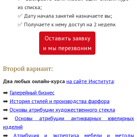
из списка;
✅ Дату начала занятий назначаете вы;
✅ Получаете к нему доступ на 2 недели.
Оставить заявку
и мы перезвоним
Второй вариант:
Два любых онлайн-курса
на сайте Института
:
➡️
Галерейный бизнес
➡️
История стилей и производства фарфора
➡️
Основы атрибуции художественного стекла
➡️
Основы атрибуции антикварных ювелирных
изделий
➡️
Атрибуция и экспертиза мебели и методы