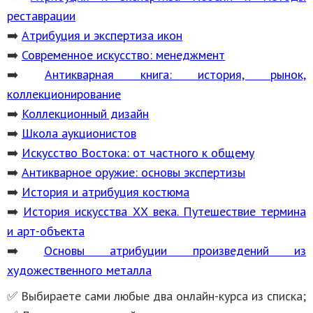
реставрации
➡️
Атрибуция и экспертиза икон
➡️
Современное искусство: менеджмент
➡️
Антикварная книга: история, рынок,
коллекционирование
➡️
Коллекционный дизайн
➡️
Школа аукционистов
➡️
Искусство Востока: от частного к общему
➡️
Антикварное оружие: основы экспертизы
➡️
История и атрибуция костюма
➡️
История искусства ХХ века. Путешествие термина
и арт-объекта
➡️
Основы атрибуции произведений из
художественного металла
✅ Выбираете сами любые два онлайн-курса из списка;