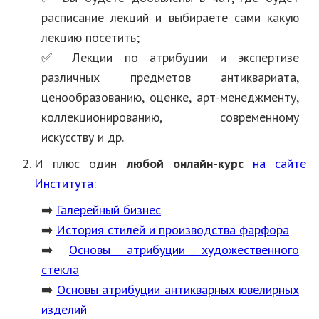
расписание лекций и выбираете сами какую
лекцию посетить;
✅ Лекции по атрибуции и экспертизе
различных предметов антиквариата,
ценообразованию, оценке, арт-менеджменту,
коллекционированию, современному
искусству и др.
И плюс один
любой онлайн-курс
на сайте
Института
:
➡️
Галерейный бизнес
➡️
История стилей и производства фарфора
➡️
Основы атрибуции художественного
стекла
➡️
Основы атрибуции антикварных ювелирных
изделий