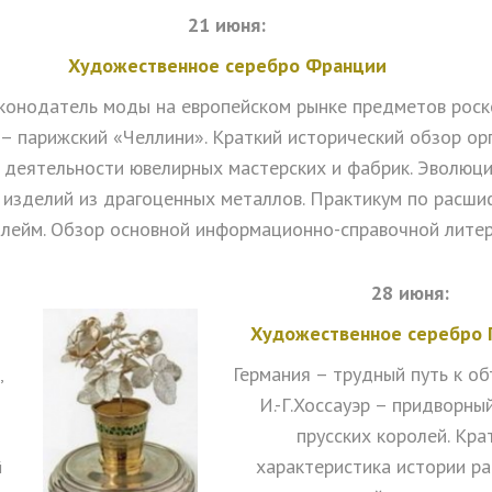
21 июня:
Художественное серебро Франции
конодатель моды на европейском рынке предметов роско
 парижский «Челлини». Краткий исторический обзор ор
 деятельности ювелирных мастерских и фабрик. Эволюц
 изделий из драгоценных металлов. Практикум по расши
клейм. Обзор основной информационно-справочной литер
28 июня:
Художественное серебро 
Германия – трудный путь к о
,
И.-Г.Хоссауэр – придворны
прусских королей. Кра
характеристика истории ра
й