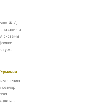
ши. Ф.-Д.
ганизации и
ия системы
фровке
атуры.
Германии
бъединению.
й ювелир
ткая
сцвета и