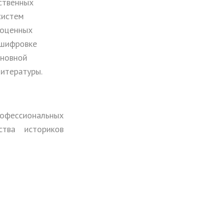
ственных
систем
гоценных
сшифровке
сновной
итературы.
рофессиональных
ства историков