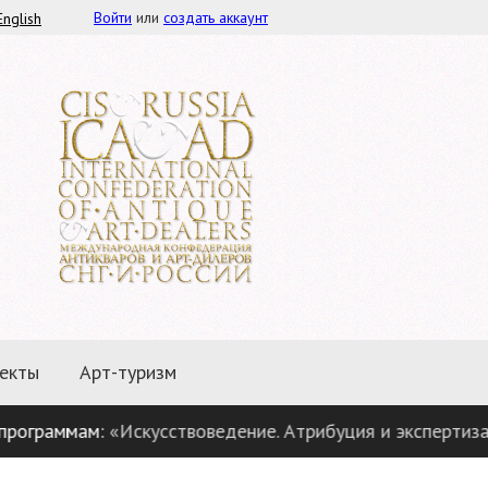
Войти
или
создать аккаунт
English
екты
Арт-туризм
раммам:
«Искусствоведение. Атрибуция и экспертиза пре