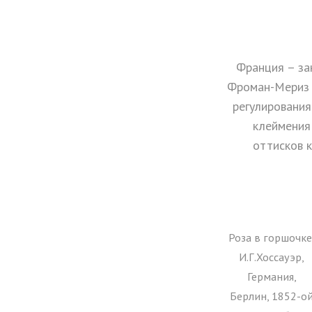
Франция – за
Фроман-Мериз –
регулирования
клеймения
оттисков 
Роза в горшочке
И.Г.Хоссауэр,
Германия,
Берлин, 1852-о