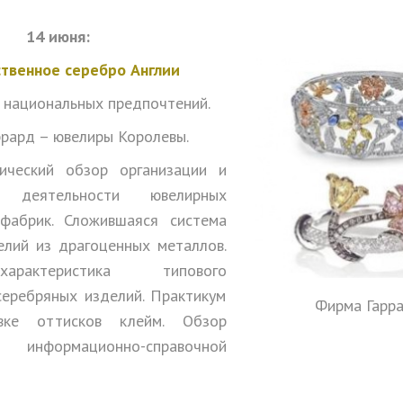
14 июня:
твенное серебро Англии
 национальных предпочтений.
рард – ювелиры Королевы.
ический обзор организации и
ия деятельности ювелирных
фабрик. Сложившаяся система
елий из драгоценных металлов.
рактеристика типового
серебряных изделий. Практикум
Фирма Гарр
вке оттисков клейм. Обзор
нформационно-справочной