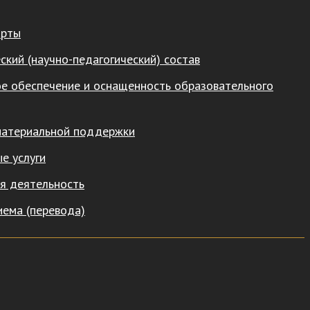
арты
ский (научно-педагогический) состав
е обеспечение и оснащенность образовательного
материальной поддержки
е услуги
я деятельность
иема (перевода)