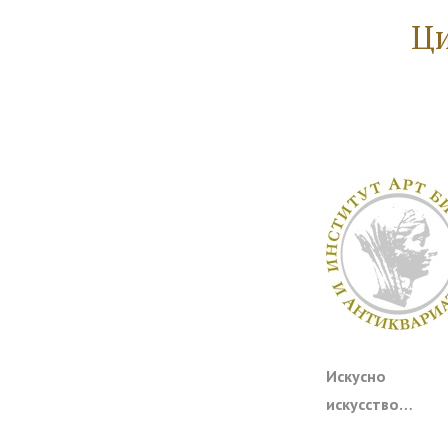
Ци
Искусно по
искусство…