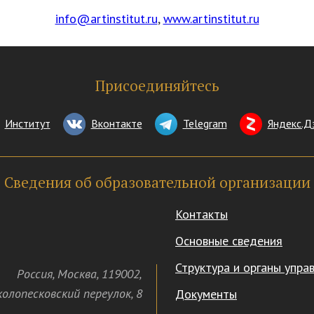
info@artinstitut.ru
,
www.artinstitut.ru
Присоединяйтесь
Институт
Вконтакте
Telegram
Яндекс.Д
Сведения об образовательной организации
Контакты
Основные сведения
Структура и органы упра
Россия
,
Москва
,
119002
,
олопесковский переулок,
8
Документы