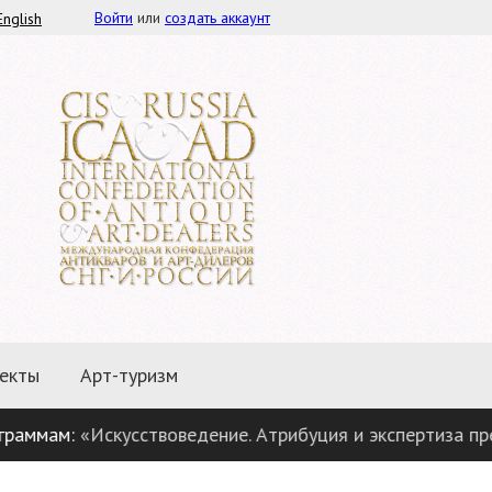
Войти
или
создать аккаунт
English
екты
Арт-туризм
м:
«Искусствоведение. Атрибуция и экспертиза предметов