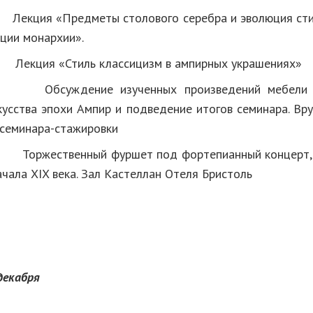
екция «Предметы столового серебра и эволюция сти
ции монархии».
00
Лекция «Стиль классицизм в ампирных украшениях»
Обсуждение изученных произведений мебели и
кусства эпохи Ампир и подведение итогов семинара. Вр
семинара-стажировки
ржественный фуршет под фортепианный концерт, и
чала XIX века. Зал Кастеллан Отеля Бристоль
декабря