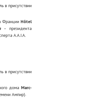
ь в присутствии
ва Франции
Hôtel
а -
президента
перта A.A.I.A.
ь в присутствии
ого дома
Marc
-
емени Ампир).