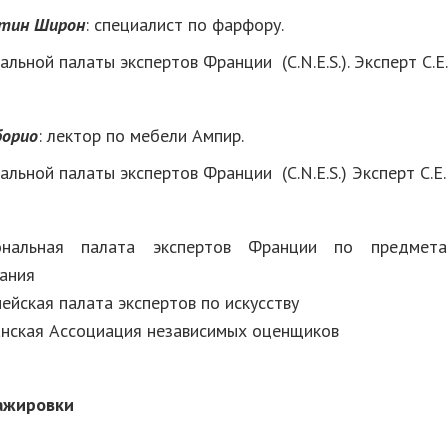
стин Широн
: специалист по фарфору.
льной палаты экспертов Франции (C.N.E.S.). Эксперт C.E.D
борио
: лектор по мебели Ампир.
льной палаты экспертов Франции (C.N.E.S.) Эксперт C.E.D
альная палата экспертов Франции по предмета
ания
ейская палата экспертов по искусству
анская Ассоциация независимых оценщиков
ажировки