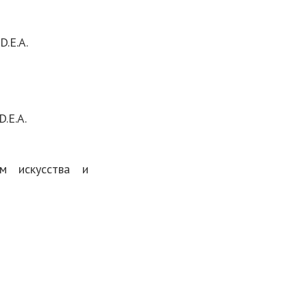
.E.A.
.E.A.
м искусства и