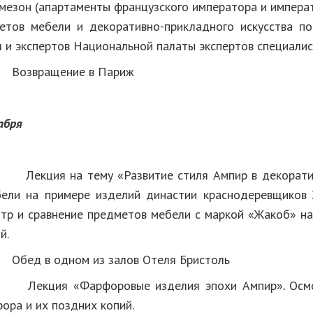
мезон (апартаменты французского императора и императ
етов мебели и декоративно-прикладного искусства п
я и экспертов Национальной палаты экспертов специали
Возвращение в Париж
абря
на тему «Развитие стиля Ампир в декоративн
бели на примере изделий династии краснодеревщиков
отр и сравнение предметов мебели с маркой «Жакоб» на
ий.
ед в одном из залов Отеля Бристоль
екция «Фарфоровые изделия эпохи Ампир»
.
Осм
ора и их поздних копий.