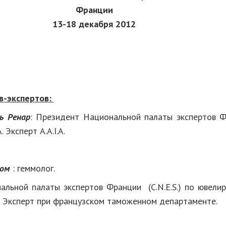
Франции
13-18 декабря 2012
в-экспертов:
ь Ренар
: Президент Национальной палаты экспертов Фра
. Эксперт A.A.I.A.
Бом
: геммолог.
альной палаты экспертов Франции (C.N.E.S.) по ювели
 и Эксперт при французском таможенном департаменте.