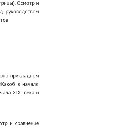
рицы). Осмотр и
од руководством
стов
о-прикладном
 Жакоб в начале
чала XIX века и
отр и сравнение