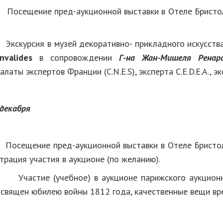
00
Посещение пред-аукционной выставки в Отеле Бристол
скурсия в музей декоративно- прикладного искусст
nvalides
в сопровождении
Г-на Жан-Мишеля Ренар
аты экспертов Франции (C.N.E.S), эксперта C.E.D.E.A., экс
 декабря
осещение пред-аукционной выставки в Отеле Бристол
страция участия в аукционе (по желанию).
 (учебное) в аукционе парижского аукционн
посвящен юбилею войны 1812 года, качественные вещи вр