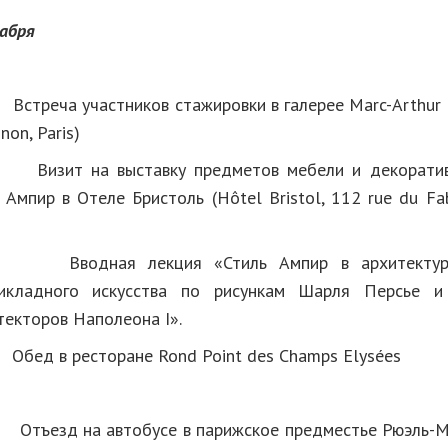
абря
00
Встреча участников стажировки в галерее Marc-Arthur 
on, Paris)
изит на выставку предметов мебели и декоратив
 Ампир в Отеле Бристоль (Hôtel Bristol, 112 rue du Fa
Вводная лекция «Стиль Ампир в архитектуре
рикладного искусства по рисункам Шарля Персье и
текторов Наполеона I».
0
Обед в ресторане Rond Point des Champs Elysées
Отъезд на автобусе в парижское предместье Рюэль-М