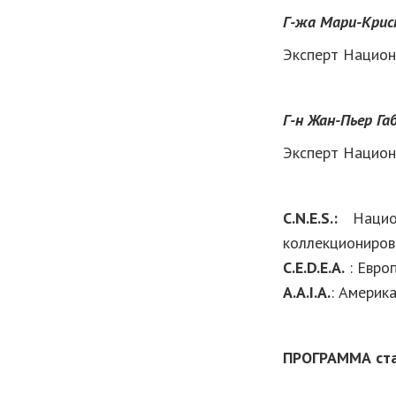
Г-жа Мари-Кри
Эксперт Национа
Г-н Жан-Пьер Га
Эксперт Национа
C
.
N
.
E
.
S
.:
Национ
коллекциониров
C
.
E
.
D
.
E
.
A
.
: Европ
A
.
A
.
I
.
A
.
: Америк
ПРОГРАММА
ст