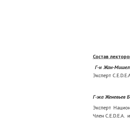
Состав лекторо
Г-н Жан-Мишел
Эксперт C.E.D.E.A
Г-жа Женевьев 
Эксперт Национ
Член C.E.D.E.A.