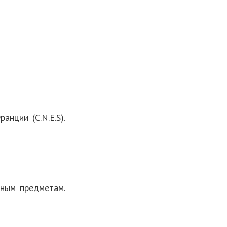
нции (C.N.E.S).
рным предметам.