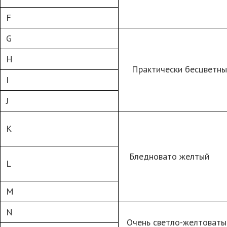
F
G
H
Практически бесцветн
I
J
K
Бледновато желтый
L
M
N
Очень светло-желтоваты