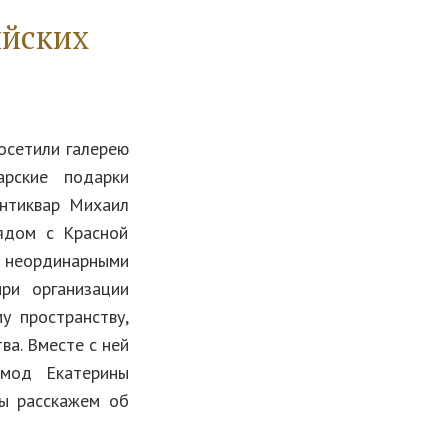
ийских
осетили галерею
арские подарки
антиквар Михаил
рядом с Красной
 неординарными
ри организации
у пространству,
ва. Вместе с ней
омод Екатерины
мы расскажем об