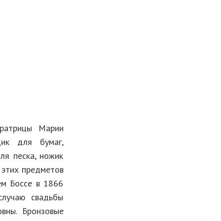
ератрицы Марии
ик для бумаг,
для песка, ножик
и этих предметов
ем Боссе в 1866
случаю свадьбы
вны. Бронзовые