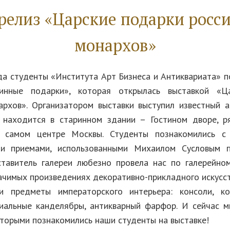
релиз «Царские подарки росс
монархов»
да студенты «Института Арт Бизнеса и Антиквариата» п
ринные подарки», которая открылась выставкой «Ц
архов». Организатором выставки выступил известный 
я находится в старинном здании – Гостином дворе, 
самом центре Москвы. Студенты познакомились с
ми приемами, использованными Михаилом Сусловым п
ставитель галереи любезно провела нас по галерейном
ачимых произведениях декоративно-прикладного искусст
и предметы императорского интерьера: консоли, к
иальные канделябры, антикварный фарфор. И сейчас 
оторыми познакомились наши студенты на выставке!