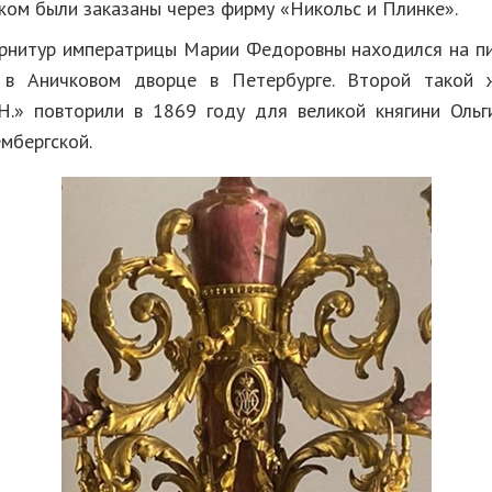
жом были заказаны через фирму «Никольс и Плинке».
рнитур императрицы Марии Федоровны находился на п
 в Аничковом дворце в Петербурге. Второй такой 
Н.» повторили в 1869 году для великой княгини Оль
мбергской.