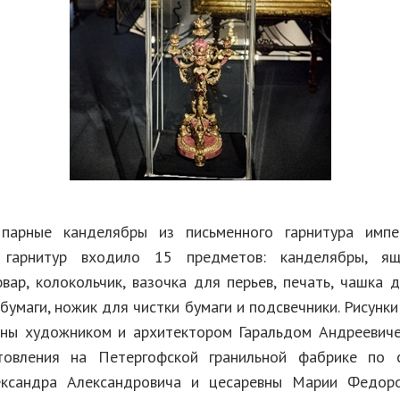
парные канделябры из письменного гарнитура имп
 гарнитур входило 15 предметов: канделябры, ящ
вар, колокольчик, вазочка для перьев, печать, чашка 
бумаги, ножик для чистки бумаги и подсвечники. Рисунк
ны художником и архитектором Гаральдом Андреевич
товления на Петергофской гранильной фабрике по 
ександра Александровича и цесаревны Марии Федоро