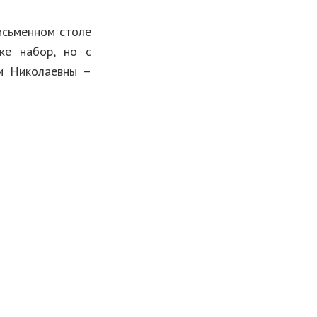
исьменном столе
же набор, но с
ги Николаевны –