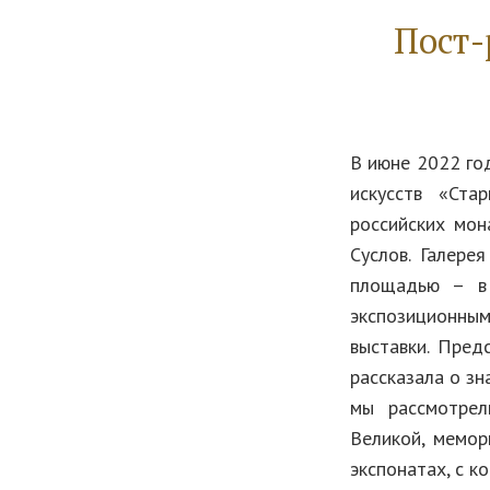
Пост-
В июне 2022 го
искусств «Ста
российских мон
Суслов. Галере
площадью – в 
экспозиционны
выставки. Пред
рассказала о зн
мы рассмотрел
Великой, мемор
экспонатах, с к