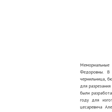
Мемориальные 
Федоровны. В
чернильница, бю
для разрезания 
были разработа
году для изго
цесаревича Ал