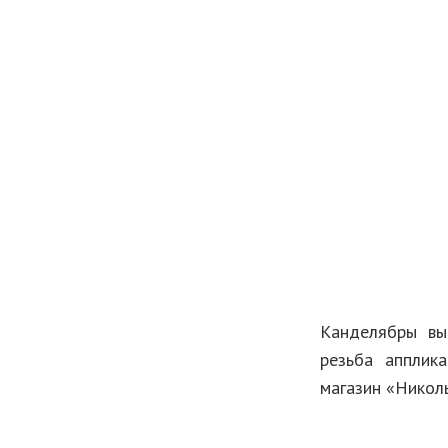
Канделябры вып
резьба апплика
магазин «Николь