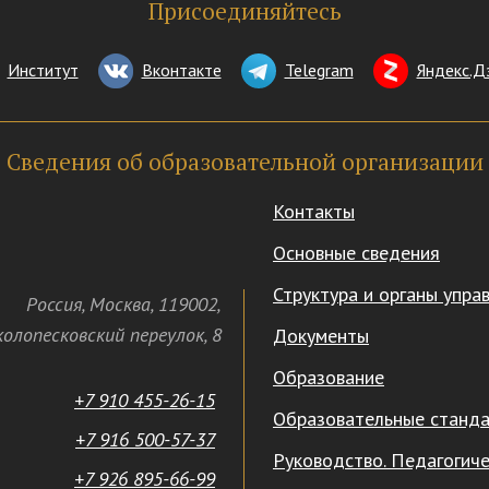
Присоединяйтесь
Институт
Вконтакте
Telegram
Яндекс.Д
Сведения об образовательной организации
Контакты
Основные сведения
Структура и органы упра
Россия
,
Москва
,
119002
,
олопесковский переулок,
8
Документы
Образование
+7 910 455-26-15
Образовательные станд
+7 916 500-57-37
Руководство. Педагогиче
+7 926 895-66-99