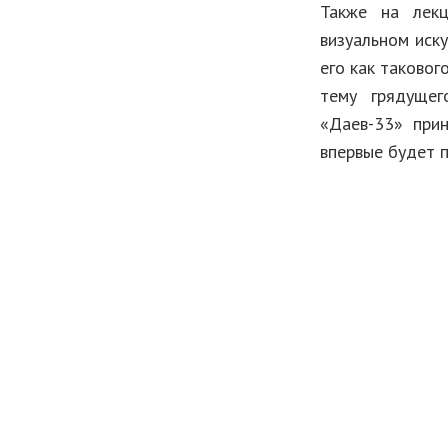
Также на лек
визуальном иску
его как таковог
тему грядущег
«Даев-33» прин
впервые будет п