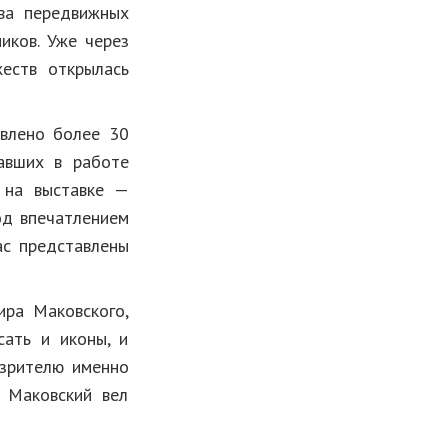
ва передвижных
иков. Уже через
еств открылась
авлено более 30
вавших в работе
 на выставке —
од впечатлением
ас представлены
ира Маковского,
сать и иконы, и
 зрителю именно
 Маковский вел