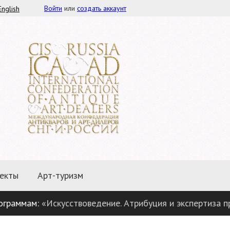
Войти
или
создать аккаунт
English
екты
Арт-туризм
м:
«Искусствоведение. Атрибуция и экспертиза предмето