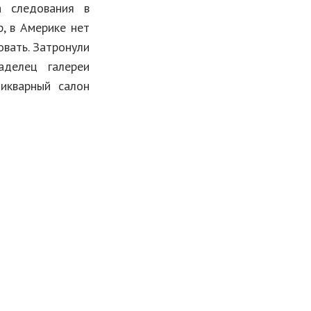
 следования в
р, в Америке нет
овать. Затронули
аделец галереи
тикварный салон