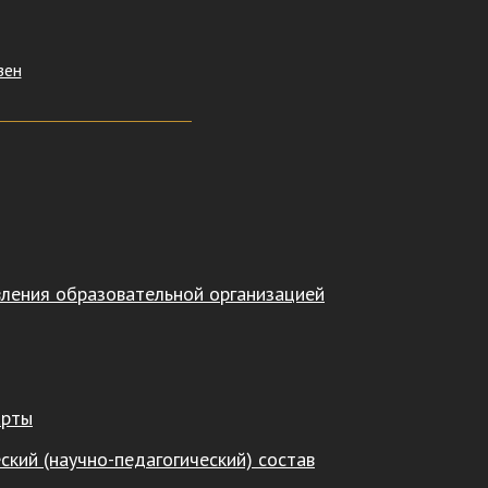
зен
вления образовательной организацией
арты
ский (научно-педагогический) состав