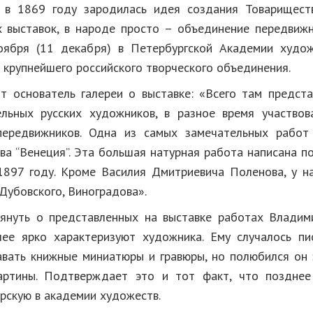
, в 1869 году зародилась идея создания Товарищест
 выставок, в народе просто – объединение передвижн
оября (11 декабря) в Петербургской Академии худож
 крупнейшего российского творческого объединения.
ит основатель галереи о выставке: «Всего там предст
льных русских художников, в разное время участво
передвижников. Одна из самых замечательных работ
ва “Венеция”. Эта большая натурная работа написана п
1897 году. Кроме Василия Дмитриевича Поленова, у н
Дубовского, Виноградова».
януть о представленных на выставке работах Владим
ее ярко характеризуют художника. Ему случалось пи
авать книжные миниатюры и гравюры, но полюбился он
артины. Подтверждает это и тот факт, что позднее
рскую в академии художеств.