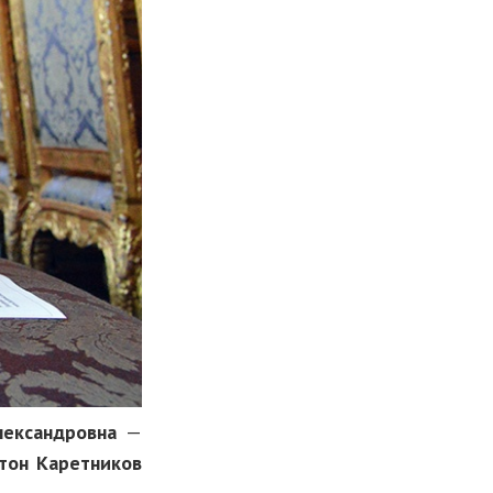
лександровна
—
тон Каретников