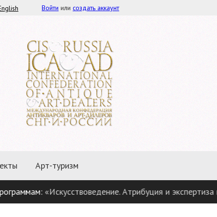
Войти
или
создать аккаунт
English
екты
Арт-туризм
сствоведение. Атрибуция и экспертиза предметов антик