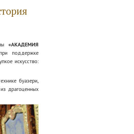
стория
ммы
«АКАДЕМИЯ
 при поддержке
пкое искусство:
ехнике буазери,
 из драгоценных