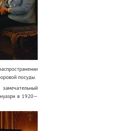
распространении
оровой посуды.
 замечательный
инуазри в 1920—