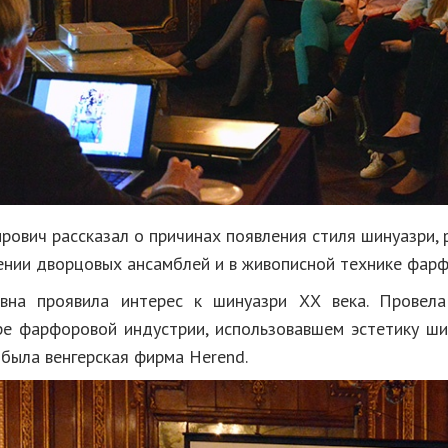
рович рассказал о причинах появления стиля шинуазри, 
ении дворцовых ансамблей и в живописной технике фарф
овна проявила интерес к шинуазри ХХ века. Провела
ре фарфоровой индустрии, использовавшем эстетику ш
 была венгерская фирма Herend.