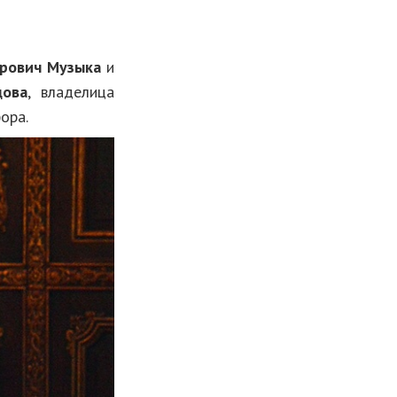
рович Музыка
и
дова
, владелица
ора.