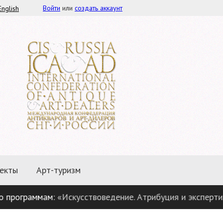
Войти
или
создать аккаунт
English
екты
Арт-туризм
рограммам:
«Искусствоведение. Атрибуция и экспертиза 