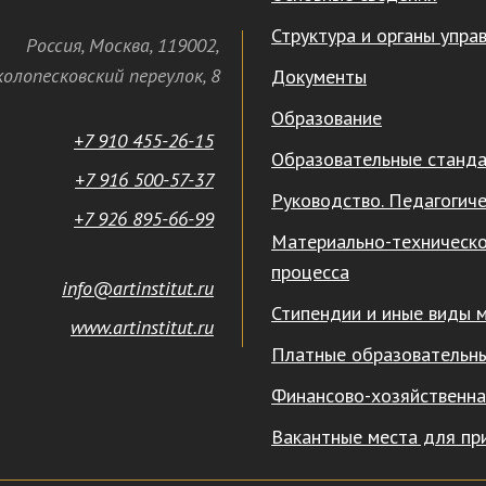
Структура и органы упра
Россия
,
Москва
,
119002
,
олопесковский переулок,
8
Документы
Образование
+7 910 455-26-15
Образовательные станд
+7 916 500-57-37
Руководство. Педагогиче
+7 926 895-66-99
Материально-техническо
процесса
info@artinstitut.ru
Стипендии и иные виды 
www.artinstitut.ru
Платные образовательны
Финансово-хозяйственна
Вакантные места для пр