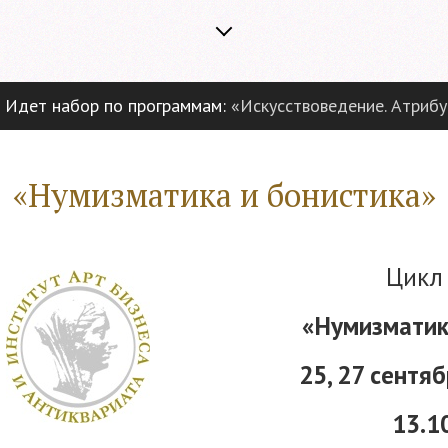
дет набор по программам:
«Искусствоведение. Атрибуци
«Нумизматика и бонистика»
Цикл
«Нумизматик
25, 27 сентяб
13.1