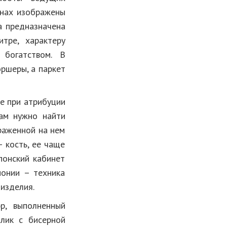
тнах изображены
а предназначена
тре, характеру
 богатством. В
оршеры, а паркет
е при атрибуции
нам нужно найти
раженной на нем
 кость, ее чаще
понский кабинет
понии – техника
изделия.
р, выполненный
лик с бисерной