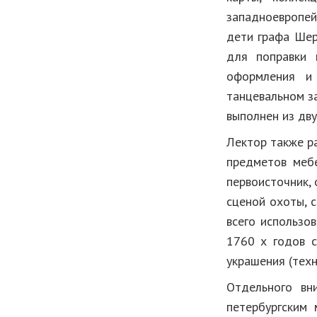
западноевропей
дети графа Шер
для поправки 
оформления и 
танцевальном за
выполнен из дву
Лектор также р
предметов мебе
первоисточник,
сценой охоты, 
всего использо
1760 х годов с
украшения (техн
Отдельного вн
петербургским