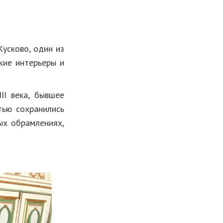
усково, один из
кие интерьеры и
II века, бывшее
тью сохранились
ых обрамлениях,