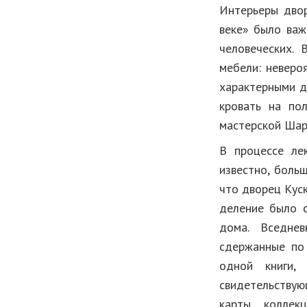
Интерьеры двор
веке» было важ
человеческих.
мебели: неверо
характерными д
кровать на по
мастерской Шарл
В процессе ле
известно, боль
что дворец Куск
деление было с
дома. Вседневн
сдержанные по 
одной книги,
свидетельствую
карты, коллек