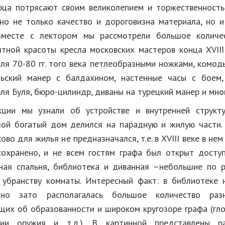
ца потрясают своим великолепием и торжественность
но не только качество и дороговизна материала, но и
 Вместе с лектором мы рассмотрели большое количе
ятной красоты кресла московских мастеров конца XVIII 
ля 70-80 гг. того века петлеобразными ножками, комоды
льский манер с балдахином, настенные часы с боем,
я Буля, бюро-цилиндр, диваны на турецкий манер и мног
кции мы узнали об устройстве и внутренней структу
шой богатый дом делился на парадную и жилую части.
ово для жилья не предназначался, т.е. в XVIII веке в нем
охранено, и не всем гостям графа был открыт досту
ая спальня, библиотека и диванная –небольшие по 
убранству комнаты. Интересный факт: в библиотеке 
 но зато располагалась большое количество разн
щих об образованности и широком кругозоре графа (гло
ции оружия и т.д.). В картинной представлены 