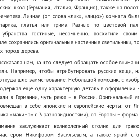
ских школ (Германия, Италия, Франция), также на поло
еметева. Личная (от слова «лик», «лицо») комната был
парика, платья или грима. Разные по цветовой пали
убранства гостиные, несомненно, восхитили своим
ле сохранились оригинальные настенные светильники, т
х пород дерева.
ассказала нам, на что следует обращать особое внимани
ли. Например, чтобы атрибутировать русские вещи, 
 откуда шло заимствование. Небольшой комодик, с изоб
содержал еще одну характерную деталь в оформлении –
вали в Германии, чуть реже – в России. Оригинальный я
овмещал в себе японские и европейские черты: от Я
ика «маки–э» с 3 разновидностями), от Европы – форма 
имания заслуживает великолепный столик для гравю
 мастером Никифором Васильевым, а также яркий сто