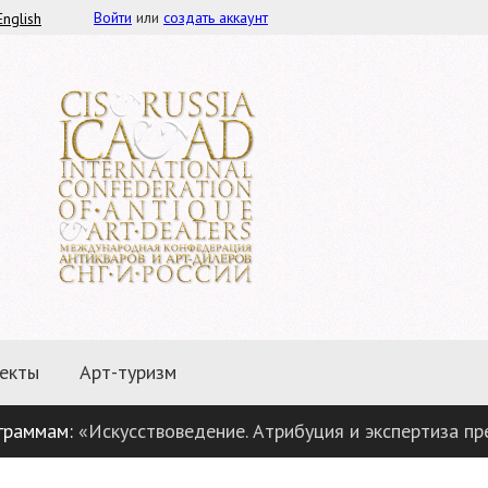
Войти
или
создать аккаунт
English
екты
Арт-туризм
м:
«Искусствоведение. Атрибуция и экспертиза предметов