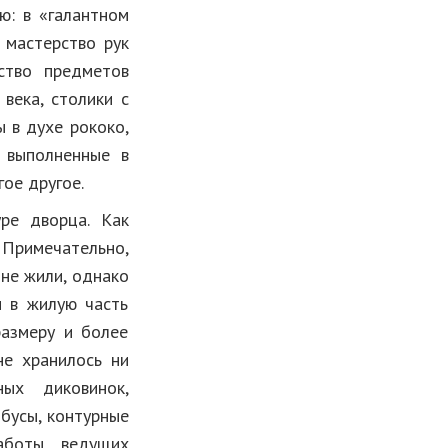
ю: в «галантном
 мастерство рук
ство предметов
века, столики с
 в духе рококо,
 выполненные в
ое другое.
ре дворца. Как
 Примечательно,
 не жили, однако
п в жилую часть
размеру и более
не хранилось ни
ых диковинок,
бусы, контурные
работы ведущих