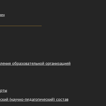
зен
вления образовательной организацией
арты
ский (научно-педагогический) состав