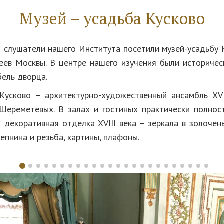
Музей – усадьба Кусково
я слушатели нашего Института посетили музей-усадьбу К
еев Москвы. В центре нашего изучения были историчес
бель дворца.
Кусково – архитектурно-художественный ансамбль XVI
Шереметевых. В залах и гостиных практически полнос
и декоративная отделка XVIII века – зеркала в золочен
лепнина и резьба, картины, плафоны.