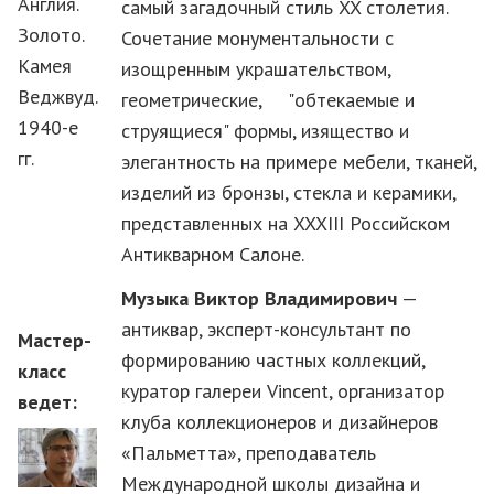
Англия.
самый загадочный стиль XX столетия.
Золото.
Сочетание монументальности с
Камея
изощренным украшательством,
Веджвуд.
геометрические, "обтекаемые и
1940-е
струящиеся" формы, изящество и
гг.
элегантность на примере мебели, тканей,
изделий из бронзы, стекла и керамики,
представленных на XXXIII Российском
Антикварном Салоне.
Музыка Виктор Владимирович
—
антиквар, эксперт-консультант по
Мастер-
формированию частных коллекций,
класс
куратор галереи Vincent, организатор
ведет:
клуба коллекционеров и дизайнеров
«Пальметта», преподаватель
Международной школы дизайна и