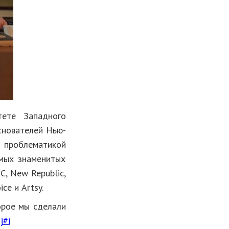
тете Западного
основателей Нью-
я проблематикой
амых знаменитых
C, New Republic,
ice и Artsy.
орое мы сделали
j#i