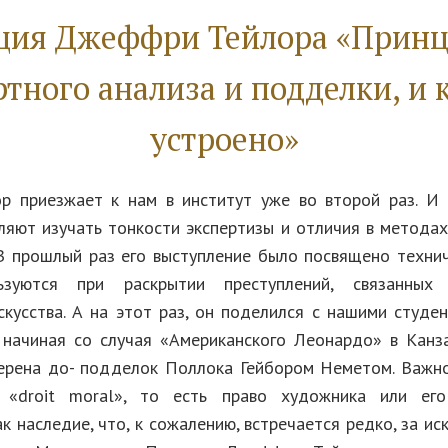
ция Джеффри Тейлора «Прин
ртного анализа и подделки, и к
устроено»
 приезжает к нам в институт уже во второй раз. И
ляют изучать тонкости экспертизы и отличия в методах
В прошлый раз его выступление было посвящено техни
ьзуются при раскрытии преступлений, связанных
скусства. А на этот раз, он поделился с нашими студе
 начиная со случая «Американского Леонардо» в Канз
ерена до- подделок Поллока Гейбором Неметом. Важн
 «droit moral», то есть право художника или ег
к наследие, что, к сожалению, встречается редко, за и