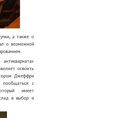
упки, а также о
ал о возможной
ированием.
 антиквариата»
зволяет освоить
ссором Джеффри
и пообщаться с
который имеет
вклад в выбор и