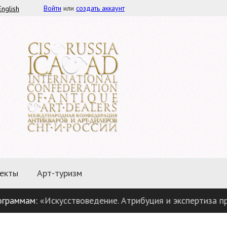
Войти
или
создать аккаунт
English
екты
Арт-туризм
:
«Искусствоведение. Атрибуция и экспертиза предметов 