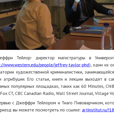
ффри Тейлор- директор магистратуры в Универси
s://www.western.edu/people/jeffrey-taylor-phd
), один из 
атории художественной криминалистики, занимающейс
и атрибуции. Его статьи, книги и лекции выходят в с
амых популярных площадках, таких как 60 Minutes, CNB
Fox CT, CBC Canadian Radio, Wall Street Journal, Village Vo
рвью с Джеффри Тейлором и Тиаго Пивоварчиком, кот
приезд вы можете посмотреть по ссылке:
artinstitut.ru/!18