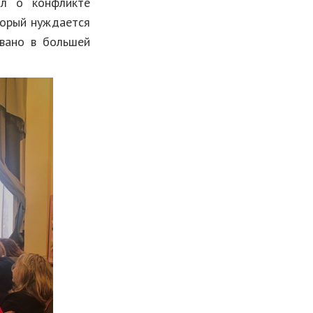
ал о конфликте
оторый нуждается
вано в большей