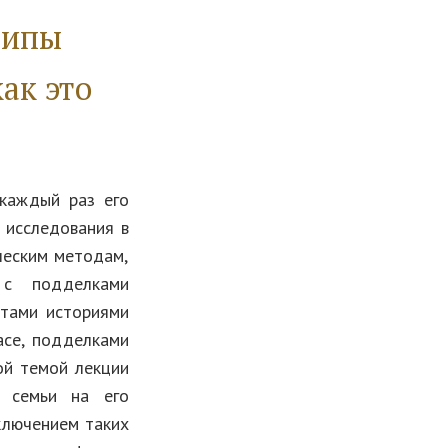
ципы
ак это
 каждый раз его
 исследования в
ческим методам,
 с подделками
нтами историями
асе, подделками
ой темой лекции
о семьи на его
сключением таких