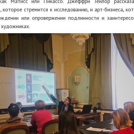
как Матисс или Пикассо. Джеффри Тейлор рассказ
, которое стремится к исследованию, и арт-бизнеса, к
рждении или опровержении подлинности и заинтересо
 художниках.