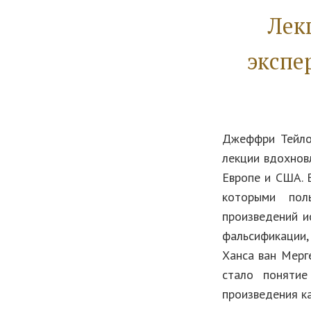
Лек
экспе
Джеффри Тейлор
лекции вдохнов
Европе и США. 
которыми пол
произведений и
фальсификации,
Ханса ван Мерг
стало понятие
произведения ка