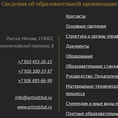
Сведения об образовательной организации
Контакты
Основные сведения
Структура и органы упра
Россия
,
Москва
,
119002
,
олопесковский переулок,
8
Документы
Образование
+7 910 455-26-15
Образовательные станд
+7 916 500-57-37
Руководство. Педагогиче
+7 926 895-66-99
Материально-техническо
процесса
info@artinstitut.ru
Стипендии и иные виды 
www.artinstitut.ru
Платные образовательны