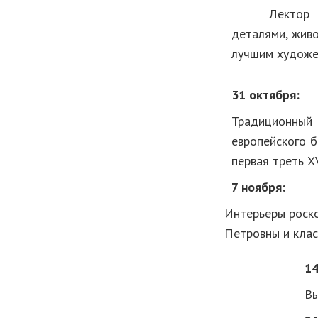
Лектор раскр
деталями, жив
лучшим художе
31 октября:
Традиционный 
европейского б
первая треть XVI
7 ноября:
Интерьеры роск
Петровны и клас
14
Вы