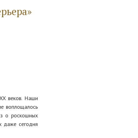
ерьера»
XX веков. Наши
ние воплощалось
аз о роскошных
х даже сегодня