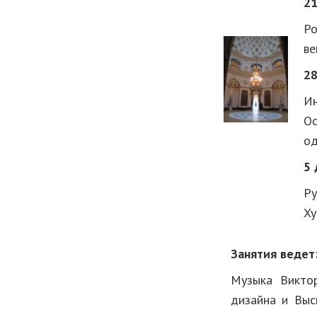
21
Ро
ве
28
Ин
Ос
од
5 
Ру
Ху
Занятия ведет
Музыка Викто
дизайна и Выс