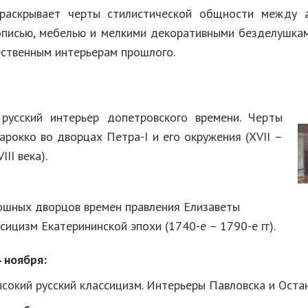
ывает черты стилистической общности между а
описью, мебелью и мелкими декоративными безделушкам
ственным интерьерам прошлого.
русский интерьер допетровского времени. Черты
арокко во дворцах Петра-I и его окружения (XVII –
II века).
ошных дворцов времен правления Елизаветы
сицизм Екатерининской эпохи (1740-е – 1790-е гг).
 ноября:
сокий русский классицизм. Интерьеры Павловска и Остан