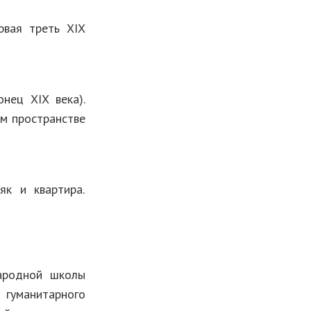
рвая треть XIX
нец XIX века).
ом пространстве
як и квартира.
ародной школы
 гуманитарного