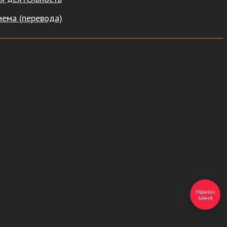
иема (перевода)
Нажми
меня