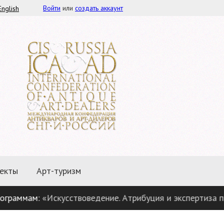
Войти
или
создать аккаунт
English
екты
Арт-туризм
ммам:
«Искусствоведение. Атрибуция и экспертиза предме