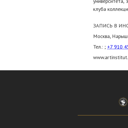
университета, 
клуба коллекци
ЗАПИСЬ В ИН
Москва, Нарышк
Тел.:
;
+7 910 4
www.artinstitut.