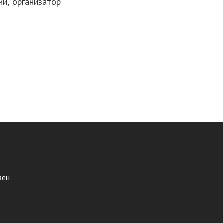
ий, организатор
зен