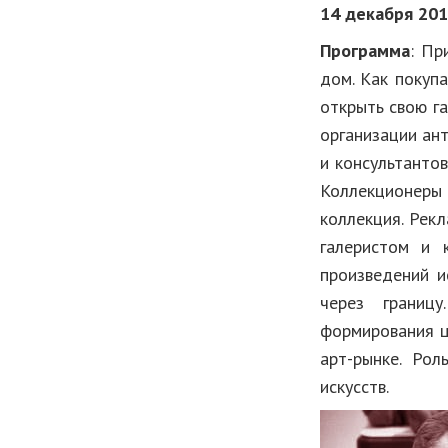
14 декабря 201
Программа
: Пр
дом. Как покуп
открыть свою га
организации ант
и консультанто
Коллекционеры 
коллекция. Рек
галеристом и 
произведений и
через границу
формирования ц
арт-рынке. Ро
искусств.