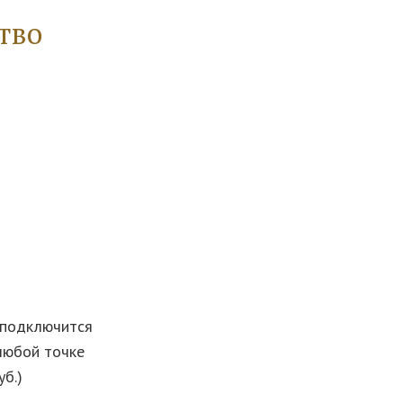
тво
 подключится
 любой точке
б.)