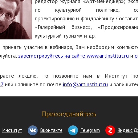
редактор журнала «Арт-менеджер»; эксп
по культурной политике, соци
проектированию и фандрайзингу. Составит
«Галерейный бизнес», «Продюсирова
культурный туризм» и др.
 принять участие в вебинаре, Вам необходим компьют
луйста,
зарегистрируйтесь на сайте www.artinstitut.ru
и
о
раете лекцию, то позвоните нам в Институт п
37
или напишите по почте
info@artinstitut.ru
и запишитес
Присоединяйтесь
Институт
Вконтакте
Telegram
Яндекс.Д