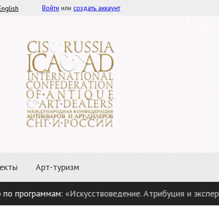
Войти
или
создать аккаунт
English
екты
Арт-туризм
программам:
«Искусствоведение. Атрибуция и экспертиза