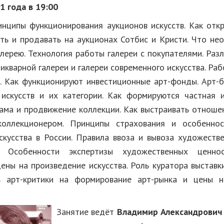
1 года в 19:00
инципы функционирования аукционов искусств. Как отк
ать и продавать на аукционах Сотбис и Кристи. Что не
лерею. Технология работы галереи с покупателями. Раз
икварной галереи и галереи современного искусства. Ра
в. Как функционируют инвестиционные арт-фонды. Арт-ба
искусств и их категории. Как формируются частная 
лама и продвижение коллекции. Как выстраивать отноше
коллекционером. Принципы страхования и особеннос
скусства в России. Правила ввоза и вывоза художеств
. Особенности экспертизы художественных ценно
ены на произведение искусства. Роль куратора выставк
ль арт-критики на формирование арт-рынка и цены н
Занятие ведёт
Владимир Александрович