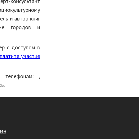
ерт-консультант
окультурному
ель и автор книг
ние городов и
ер с доступом в
платите участие
о телефонам:
,
ь.
зен