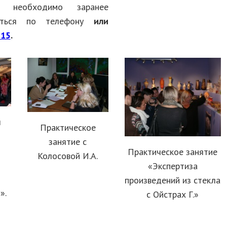
я необходимо заранее
оваться по телефону
или
-15
.
л
Практическое
занятие с
Практическое занятие
Колосовой И.А.
«Экспертиза
произведений из стекла
».
с Ойстрах Г.»