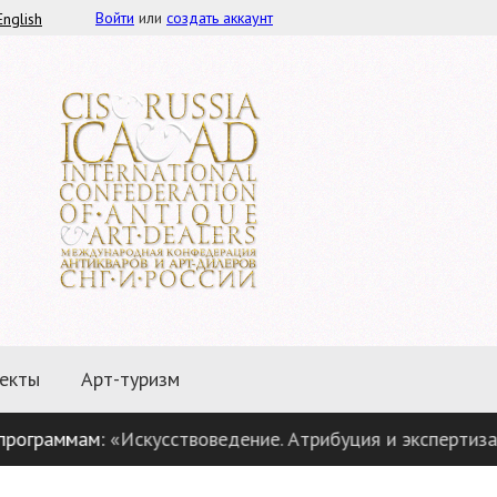
Войти
или
создать аккаунт
English
екты
Арт-туризм
раммам:
«Искусствоведение. Атрибуция и экспертиза пред