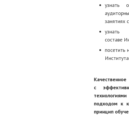
узнать о
аудитор
занятиях 
узнать 
составе И
посетить 
Института 
Качественное 
с эффективн
технология
подходом к к
принцип обуче