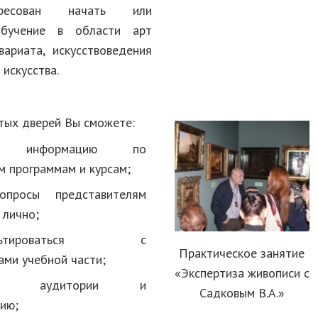
ресован начать или
бучение в области арт
вариата, искусствоведения
 искусства.
тых дверей Вы сможете:
ть информацию по
 программам и курсам;
опросы представителям
 лично;
сультироваться с
Практическое занятие
ами учебной части;
«Экспертиза живописи с
еть аудитории и
Садковым В.А.»
ию;