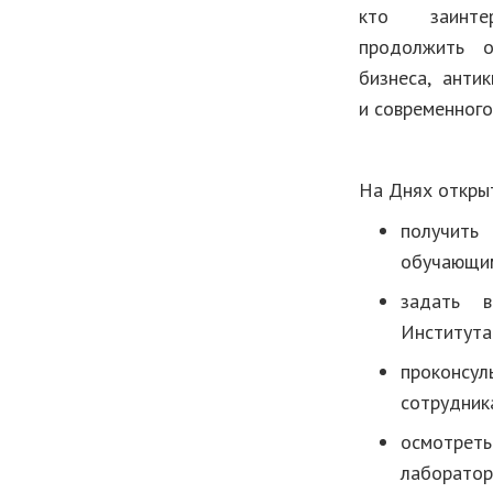
кто заинте
продолжить о
бизнеса, антик
и современного
На Днях откры
получи
обучающим
задать в
Института
прокон
сотрудник
осмотр
лаборатор