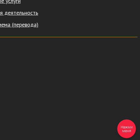
е услуги
я деятельность
иема (перевода)
Нажми
меня