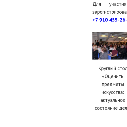
Для участи
зарегистрир
+7 910 455-26
Круглый сто
«Оценить
предметы
искусства:
актуальное
состояние дел