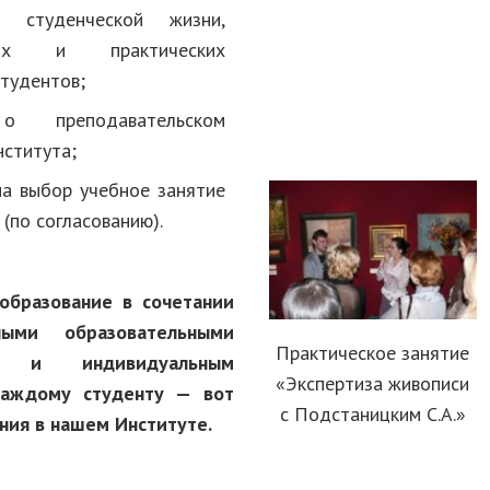
 студенческой жизни,
ных и практических
студентов;
о преподавательском
нститута;
на выбор учебное занятие
(по согласованию).
образование
в сочетании
ыми образовательными
Практическое занятие
ми и индивидуальным
«Экспертиза живописи
аждому студенту — вот
с
Подстаницким
С.А.»
ния в нашем Институте.