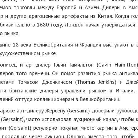
емов торговли между Европой и Азией. Дилеры в Ам
р и другие драгоценные артефакты из Китая. Когда го
иблизительно в 1680 году, Лондон начал утверждаться 
о рынка.
вине 18 века Великобритания и Франция выступают в к
 художественном рынке.
описец и арт-дилер Гэвин Гамильтон (Gavin Hamilto
леров того времени. Он помог развитию рынка антикв
легами Томасом Дженкинсом (Thomas Jenkins) и Дже
 эти британские дилеры управляли рынком в Италии,
дений оттуда коллекционерам в Великобритании.
Париже арт-дилеру Жерсену (Gersaint) доверили руковод
(Gersaint), часто использовал аукционный канал, чтобы 
ант (Gersaint) регулярно покупал много картин в Амсте
 продал их через аукцион. Однако, вместо того, чтобы