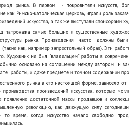
ериод рынка. В первом - покровители искусств, бо
ие как Римско-католическая церковь, играли роль заказ
изведений искусства, а так же выступали спонсорами х
од патронажа самые большие и существенные художес
 структуры рынка. Произведения часто должны были 
 (такие как, например запрестольный образ). Эти рабо
о. Художник не был "владельцем" работы в современн
обычно основано на соглашении между автором и за
лате работы, и даже предмете и точном содержании про
ественного рынка в его настоящей форме, зависело от
 производства произведений искусства, которые мог
е появление достаточной массы продавцов и коллекц
ышленную революцию, как движущую силу сегодняшн
 - то время, когда искусство начало свободно прод
еньшилась.