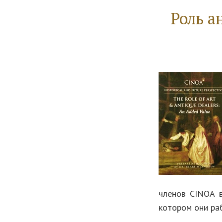
Роль а
членов CINOA в
котором они ра