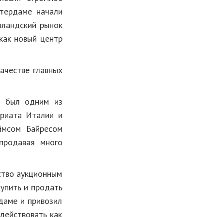
стердаме начали
лландский рынок
как новый центр
ачестве главных
n) был одним из
ариата Италии и
ймсом Байресом
 продавая много
ство аукционным
купить и продать
рдаме и привозил
 действовать как