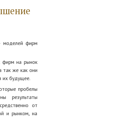
вышение
– моделей фирм
х фирм на рынок
а так же как они
 их будущее.
которые пробелы
ны результаты
средственно от
ой и рынком, на