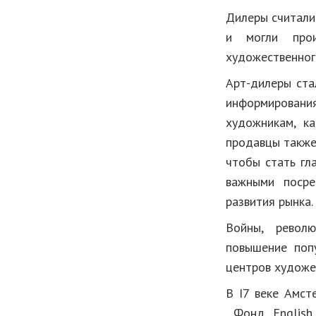
Дилеры считали
и могли прои
художественног
Арт-дилеры ста
информирования
художникам, ка
продавцы также
чтобы стать гл
важными посре
развития рынка.
Войны, револю
повышение поп
центров художе
В I7 веке Амст
Фонд English 