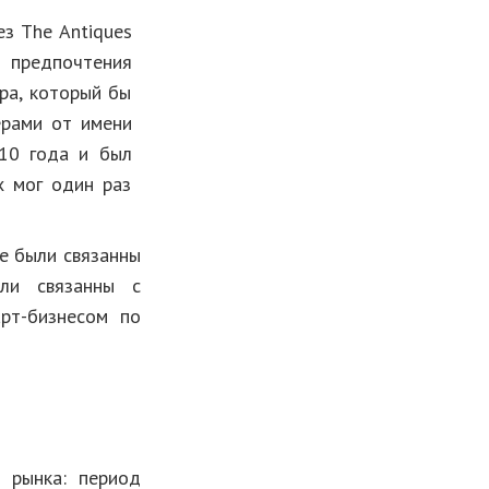
з The Antiques
 предпочтения
ра, который бы
ерами от имени
010 года и был
х мог один раз
е были связанны
ли связанны с
арт-бизнесом по
 рынка: период