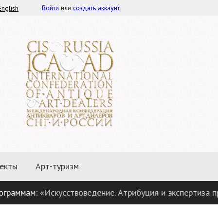
Войти
или
создать аккаунт
English
екты
Арт-туризм
ам:
«Искусствоведение. Атрибуция и экспертиза предмето