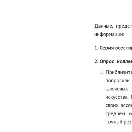
Данные, предс
информации:
1. Серия всест
2. Опрос колл
Приблизите
попросили
ключевых 
искусства.
своих ассо
среднем 60
точный рез