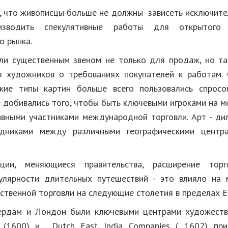
, что живописцы больше не должны зависеть исключител
зводить спекулятивные работы для открытого
о рынка.
ли существенным звеном не только для продаж, но т
 художников о требованиях покупателей к работам.
кие типы картин больше всего пользовались спросо
 добивались того, чтобы быть ключевыми игроками на ме
авными участниками международной торговли. Арт - ди
дниками между различными географическими центр
ции, меняющиеся правительства, расширение тор
улярности длительных путешествий - это влияло на 
ственной торговли на следующие столетия в пределах Е
ердам и Лондон были ключевыми центрами художеств
(1600) и Dutch East India Companies ( 1602) при