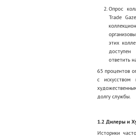
Опрос колл
Trade Gaz
коллекцион
организовы
этих колл
доступен д
ответить н
65 процентов о
с искусством
художественным
долгу службы.
1.2 Дилеры и Х
Историки част