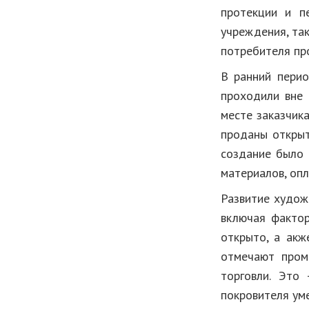
протекции и п
учреждения, так
потребителя про
В ранний пери
проходили вне
месте заказчика
проданы открыт
создание было 
материалов, оп
Развитие худож
включая фактор
открыто, а акж
отмечают пром
торговли. Это
покровителя ум