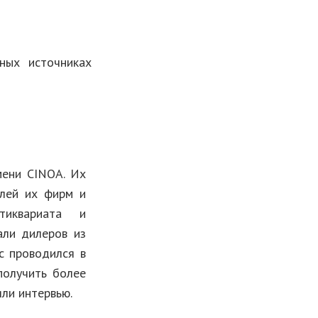
ных источниках
мени CINOA. Их
елей их фирм и
нтиквариата и
али дилеров из
с проводился в
получить более
яли интервью.