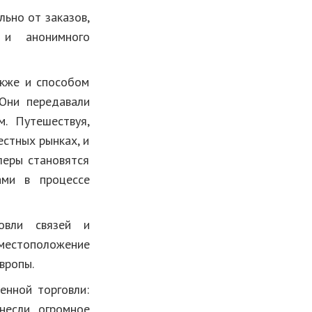
ьно от заказов,
 и анонимного
акже и способом
 Они передавали
м. Путешествуя,
стных рынках, и
леры становятся
ами в процессе
говли связей и
местоположение
вропы.
енной торговли:
несли огромное