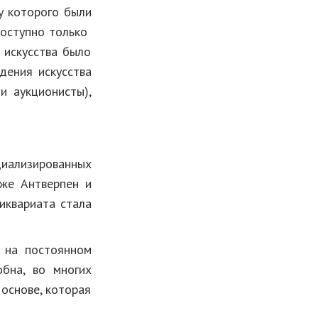
у которого были
доступно только
 искусства было
дения искусства
и аукционисты),
иализированных
зже Антверпен и
иквариата стала
а на постоянном
обна, во многих
 основе, которая