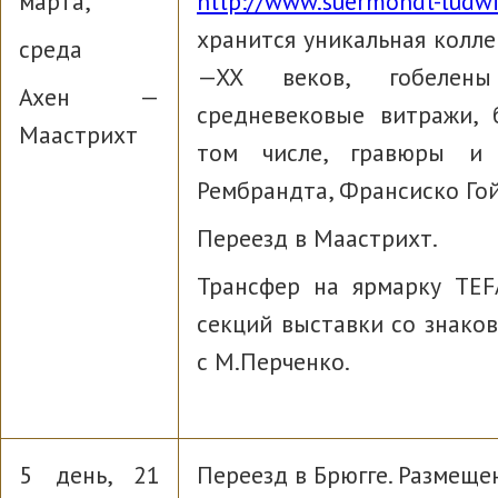
марта,
http://www.suermondt-ludw
хранится уникальная колле
среда
—XX веков, гобелен
Ахен —
средневековые витражи, 
Маастрихт
том числе, гравюры и 
Рембрандта, Франсиско Гой
Переезд в Маастрихт.
Трансфер на ярмарку TEF
секций выставки со знако
с М.Перченко.
5 день, 21
Переезд в Брюгге. Размещен