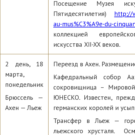
Посещение Музея иск
Пятидесятилетия)
http:/
au-mus%C3%A9e-du-cinquan
коллекцией европейско
искусства XII-XX веков.
2 день, 18
Переезд в Ахен. Размещение
марта,
Кафедральный собор Аа
понедельник
сокровищница – Мировой 
Брюссель —
ЮНЕСКО. Известен, прежд
Ахен — Льеж
германских королей и усып
Трансфер в Льеж — гор
льежского хрусталя. Осм