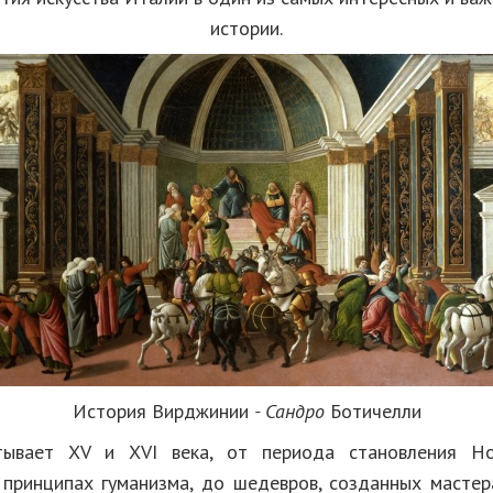
истории.
История Вирджинии
-
Сандро
Ботичелли
тывает XV и XVI века, от периода становления Нов
 принципах гуманизма, до шедевров, созданных масте