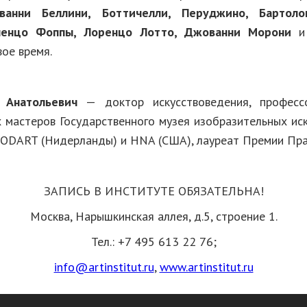
анни Беллини, Боттичелли, Перуджино, Бартоло
ченцо Фоппы, Лоренцо Лотто, Джованни Морони
и 
ое время.
:
 Анатольевич
— доктор искусствоведения, професс
 мастеров Государственного музея изобразительных иску
CODART (Нидерланды) и HNA (США), лауреат Премии Пра
ЗАПИСЬ В ИНСТИТУТЕ ОБЯЗАТЕЛЬНА!
Москва, Нарышкинская аллея, д.5, строение 1.
Тел.: +7 495 613 22 76;
info@artinstitut.ru
,
www.artinstitut.ru