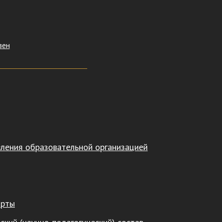
зен
вления образовательной организацией
арты