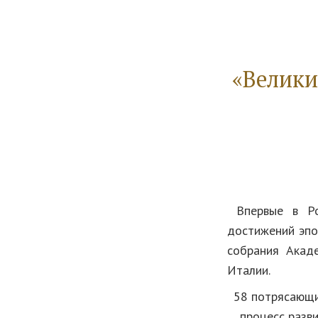
«Велики
Впервые в Ро
достижений эпо
собрания Акад
Италии.
58 потрясающи
процесс разв