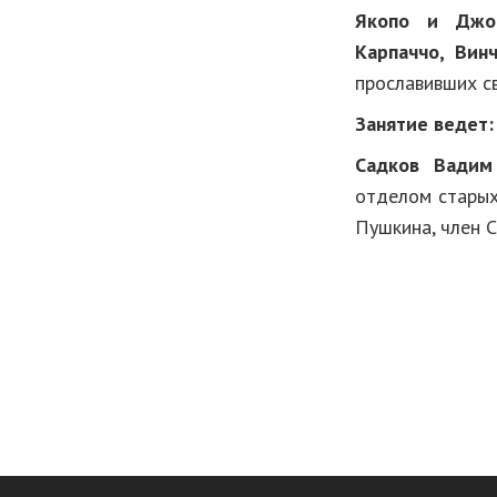
Якопо и Джов
Карпаччо, Вин
прославивших св
Занятие ведет
Садков Вадим
отделом старых
Пушкина, член 