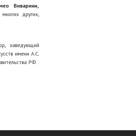
мео Виварини,
многих других,
ор, заведующий
сств имени А.С.
вительства РФ.