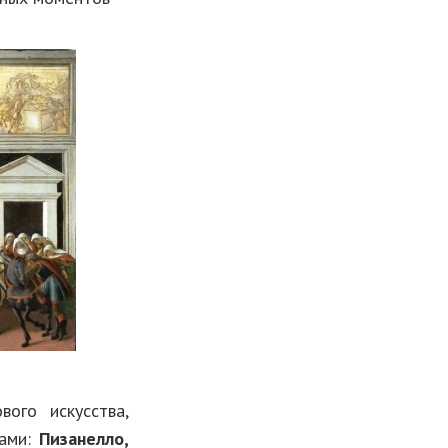
ого искусства,
рами:
Пизанелло,