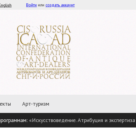
Войти
или
создать аккаунт
English
екты
Арт-туризм
аммам:
«Искусствоведение. Атрибуция и экспертиза пред