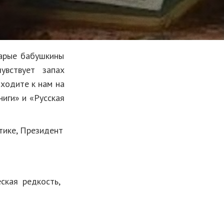
тарые бабушкины
увствует запах
ходите к нам на
иги» и «Русская
тике, Президент
ская редкость,