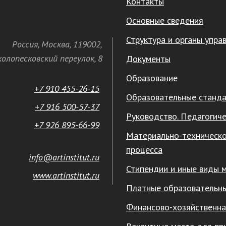
Контакты
Основные сведения
Структура и органы упра
Россия
,
Москва
,
119002
,
олопесковский переулок,
8
Документы
Образование
+7 910 455-26-15
Образовательные станд
+7 916 500-57-37
Руководство. Педагогиче
+7 926 895-66-99
Материально-техническо
процесса
info@artinstitut.ru
Стипендии и иные виды 
www.artinstitut.ru
Платные образовательны
Финансово-хозяйственна