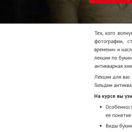
Тех, кого волн
фотографии, с
времени» и нас
лекции по буки
антикварная кни
Лекции для вас 
Гильдии антиква
На курсе вы уз
Особенност
ее понятие
Виды букин