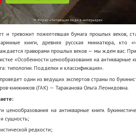
М.Жерар «Читающая леди в интерьере»
ует и тревожит пожелтевшая бумага прошлых веков, с
таринные книги, древняя русская миниатюра, кто «ч
лаждается гравюрами прошлых веков — мы ждем вас. При
нистке «Особенности ценообразования на антикварные кн
га: типологии. Подделки и классификация».
проведет один из ведущих экспертов страны по букинис
ров-книжников (ГАК) — Тараканова Ольга Леонидовна.
наете:
и ценообразования на антикварные книги. Букинистиче
 и сущность;
истической редкости;