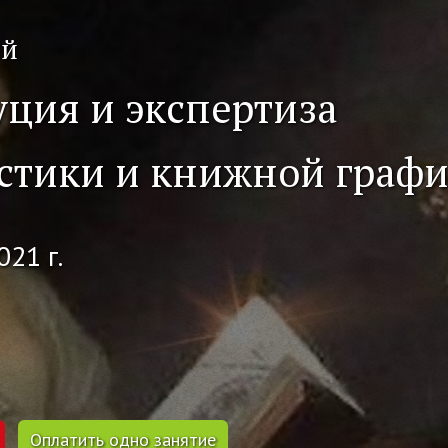
ий
уция и экспертиза
стики и книжной граф
021 г.
Оплатить одно занятие