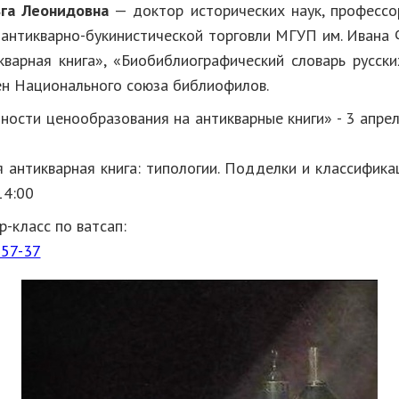
ьга Леонидовна
— доктор исторических наук, профессор
и антикварно-букинистической торговли МГУП им. Ивана 
кварная книга», «Биобиблиографический словарь русски
лен Национального союза библиофилов.
ости ценообразования на антикварные книги» - 3 апреля
 антикварная книга: типологии. Подделки и классифика
14:00
р-класс по ватсап:
-57-37