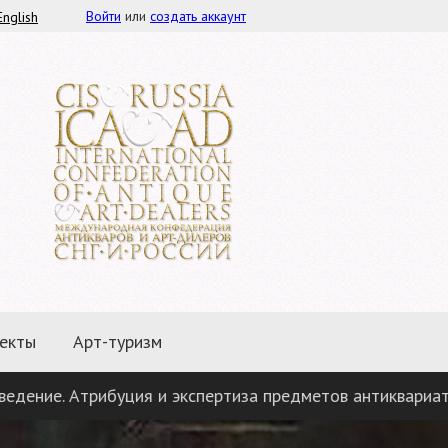
Войти
или
создать аккаунт
English
екты
Арт-туризм
Атрибуция и экспертиза предметов антиквариата», «Арт-