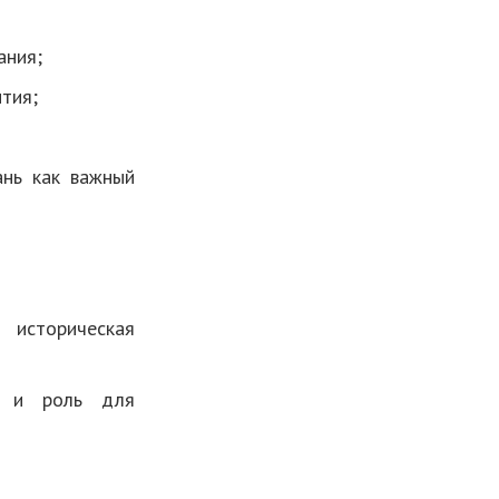
ания;
тия;
ань как важный
 историческая
ка и роль для