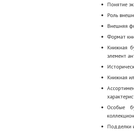
Понятие эк
Роль внешн
Внешняя фо
Формат кни
Книжная бу
элемент ан
Историческ
Книжная ил
Ассортиме
характерис
Особые бу
коллекцион
Подделки и