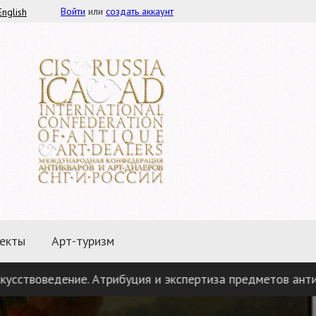
Войти
или
создать аккаунт
English
екты
Арт-туризм
ние. Атрибуция и экспертиза предметов антиквариата», 