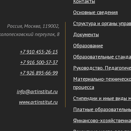
Контакты
Основные сведения
Структура и органы упра
Россия
,
Москва
,
119002
,
олопесковский переулок,
8
Документы
Образование
+7 910 455-26-15
Образовательные станд
+7 916 500-57-37
Руководство. Педагогиче
+7 926 895-66-99
Материально-техническо
процесса
info@artinstitut.ru
Стипендии и иные виды 
www.artinstitut.ru
Платные образовательны
Финансово-хозяйственна