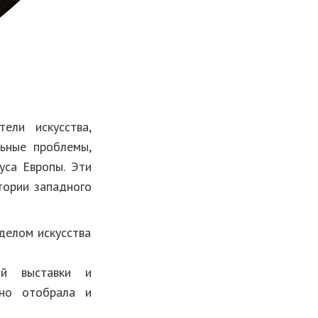
ели искусства,
льные проблемы,
уса Европы. Эти
тории западного
делом искусства
ой выставки и
ьно отобрала и