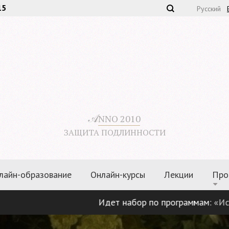
15
Русский
𝒜
NNO 2010
ЗАЩИТА ПОДЛИННОСТИ
лайн-образование
Онлайн-курсы
Лекции
Про
Идет набор по программам:
«Искусствоведе