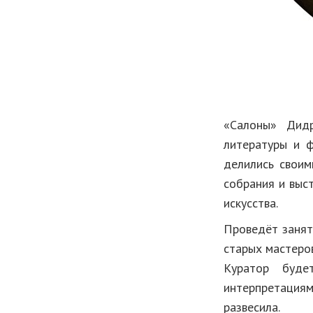
«Салоны» Дидр
литературы и ф
делились своим
собрания и выс
искусства.
Проведёт занят
старых мастеро
Куратор буде
интерпретация
развесила.