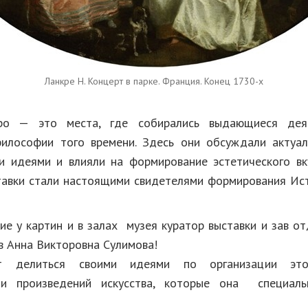
Ланкре Н. Концерт в парке. Франция. Конец 1730-х
о — это места, где собирались выдающиеся деят
илософии того времени. Здесь они обсуждали актуа
и идеями и влияли на формирование эстетического вк
тавки стали настоящими свидетелями формирования Ис
ие у картин и в залах музея куратор выставки и зав от
в Анна Викторовна Сулимова!
т делиться своими идеями по организации эт
ми произведений искусства, которые она специал