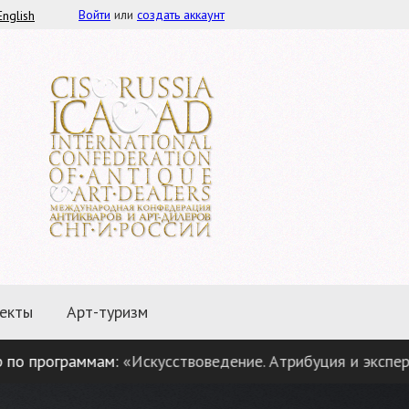
Войти
или
создать аккаунт
English
екты
Арт-туризм
ограммам:
«Искусствоведение. Атрибуция и экспертиза п