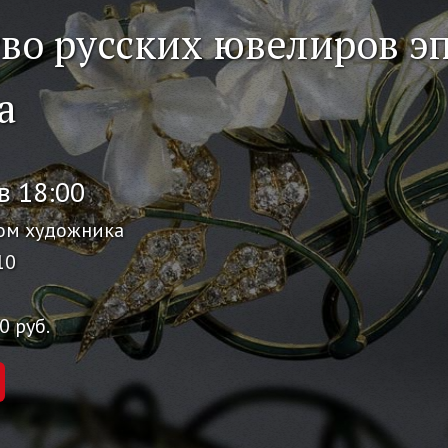
тво русских ювелиров э
а
в 18:00
ом художника
10
0 руб.