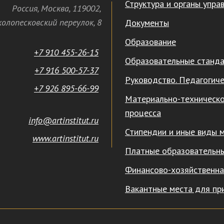
Структура и органы упра
Россия
,
Москва
,
119002
,
олопесковский переулок,
8
Документы
Образование
+7 910 455-26-15
Образовательные станд
+7 916 500-57-37
Руководство. Педагогиче
+7 926 895-66-99
Материально-техническо
процесса
info@artinstitut.ru
Стипендии и иные виды 
www.artinstitut.ru
Платные образовательны
Финансово-хозяйственна
Вакантные места для пр