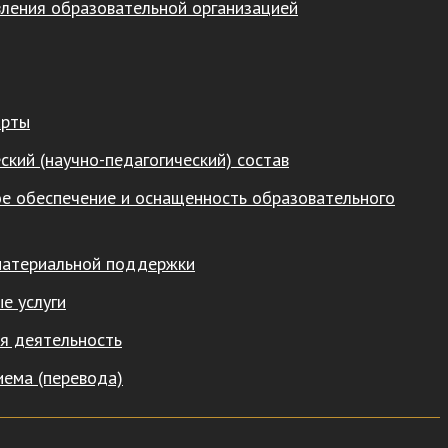
вления образовательной организацией
арты
ский (научно-педагогический) состав
е обеспечение и оснащенность образовательного
материальной поддержки
е услуги
я деятельность
иема (перевода)