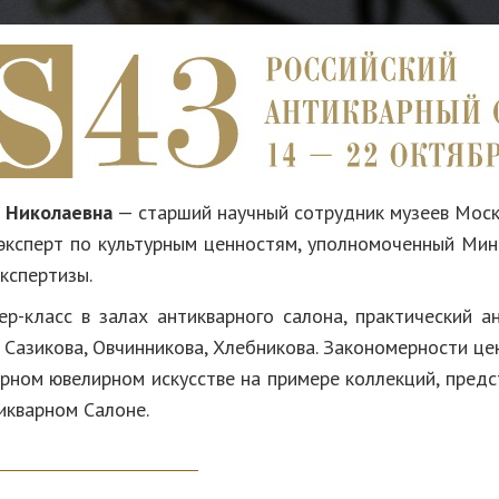
 Николаевна
— старший научный сотрудник музеев Моск
эксперт по культурным ценностям, уполномоченный Мин
кспертизы.
ер-класс в залах антикварного салона, практический а
 Сазикова, Овчинникова, Хлебникова. Закономерности це
арном ювелирном искусстве на примере коллекций, предс
икварном Салоне.