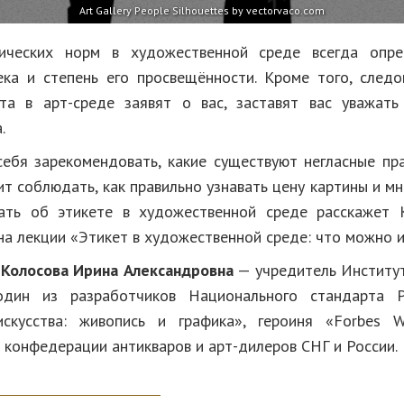
Art Gallery People Silhouettes by vectorvaco.com
ических норм в художественной среде всегда опре
ека и степень его просвещённости. Кроме того, след
та в арт-среде заявят о вас, заставят вас уважат
.
себя зарекомендовать, какие существуют негласные пра
ит соблюдать, как правильно узнавать цену картины и мн
ать об этикете в художественной среде расскажет 
а лекции «Этикет в художественной среде: что можно и
:
Колосова Ирина Александровна
— учредитель Институт
 один из разработчиков Национального стандарта 
искусства: живопись и графика», героиня «Forbes W
конфедерации антикваров и арт-дилеров СНГ и России.