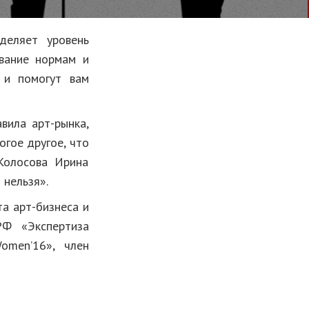
деляет уровень
ование нормам и
ь и помогут вам
вила арт-рынка,
огое другое, что
Колосова Ирина
 нельзя».
а арт-бизнеса и
РФ «Экспертиза
omen’16», член