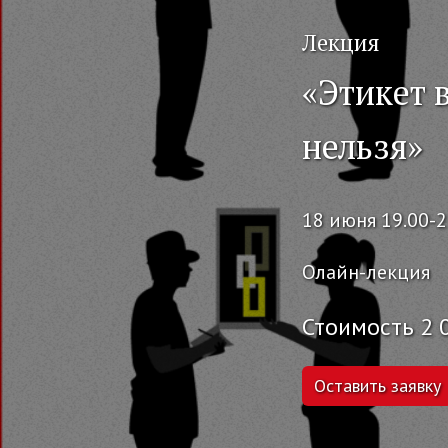
Лекция
«Этикет 
нельзя»
18 июня 19.00-2
Олайн-лекция
Стоимость 2 
Оставить заявку