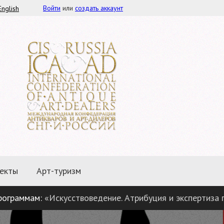
Войти
или
создать аккаунт
English
екты
Арт-туризм
аммам:
«Искусствоведение. Атрибуция и экспертиза предм