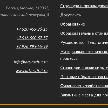
Структура и органы упра
Россия
,
Москва
,
119002
,
олопесковский переулок,
8
Документы
Образование
+7 910 455-26-15
Образовательные станд
+7 916 500-57-37
Руководство. Педагогиче
+7 926 895-66-99
Материально-техническо
процесса
info@artinstitut.ru
Стипендии и иные виды 
www.artinstitut.ru
Платные образовательны
Финансово-хозяйственна
Вакантные места для пр