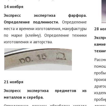
14 ноября
Экспресс экспертиза фарфора.
Определение подлинности.
Определение
места и времени изготовления, мануфактуры
28 но
по марке (клейму). Определение техники
Экспр
изготовления и авторства.
камне
техни
Рассм
помощ
проб
произ
21 ноября
драго
Экспресс экспертиза предметов из
изде
металлов и серебра.
проб
Определение техники обработки метала
драго