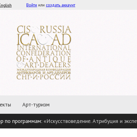
Войти
или
создать аккаунт
English
екты
Арт-туризм
программам:
«Искусствоведение. Атрибуция и экспертиза