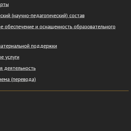
арты
ский (научно-педагогический) состав
е обеспечение и оснащенность образовательного
материальной поддержки
е услуги
я деятельность
иема (перевода)