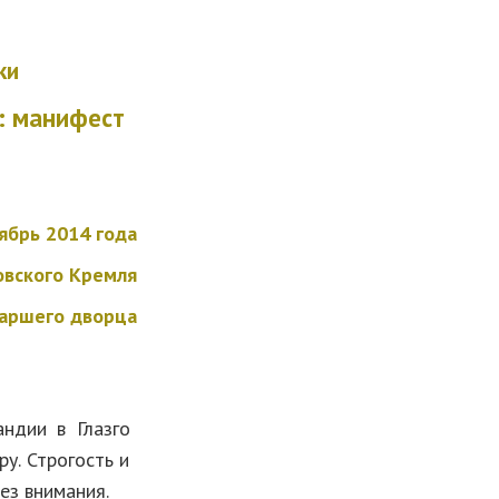
ки
: манифест
ябрь
2014 года
овского Кремля
иаршего дворца
ндии в Глазго
у. Строгость и
ез внимания.