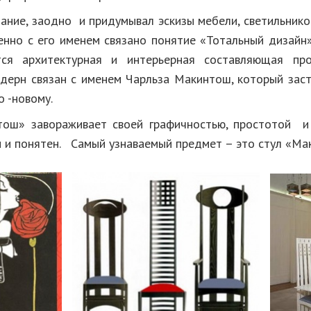
ание, заодно и придумывал эскизы мебели, светильников
енно с его именем связано понятие «Тотальный дизайн»
тся архитектурная и интерьерная составляющая п
дерн связан с именем Чарльза Макинтош, который заст
о -новому.
тош» завораживает своей графичностью, простотой и 
м и понятен. Самый узнаваемый предмет – это стул «Ма