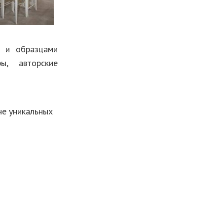
и и образцами
ры, авторские
е уникальных