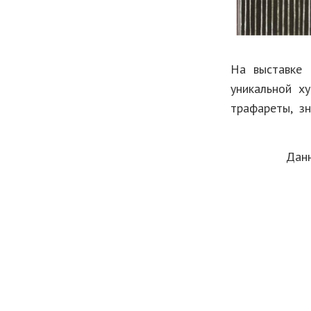
На выставке 
уникальной х
трафареты, зн
Данный прое