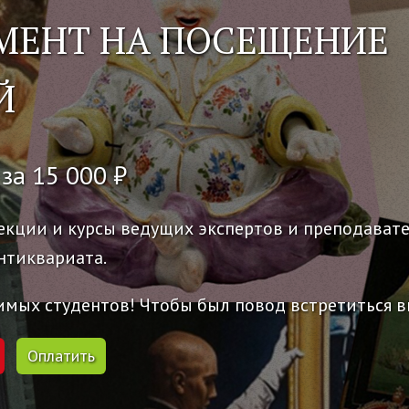
МЕНТ НА ПОСЕЩЕНИЕ
Й
 за 15 000 ₽
екции и курсы ведущих экспертов и преподават
антиквариата.
мых студентов! Чтобы был повод встретиться в
Оплатить