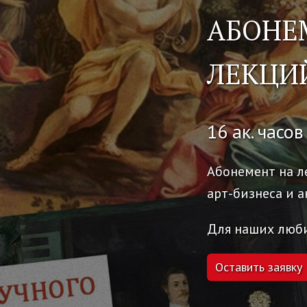
АБОНЕ
ЛЕКЦИ
16 ак. часов
Абонемент на л
арт-бизнеса и 
Для наших люби
Оставить заявку