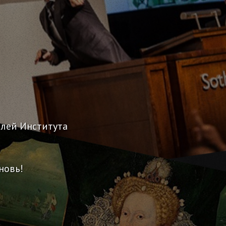
елей Института
новь!