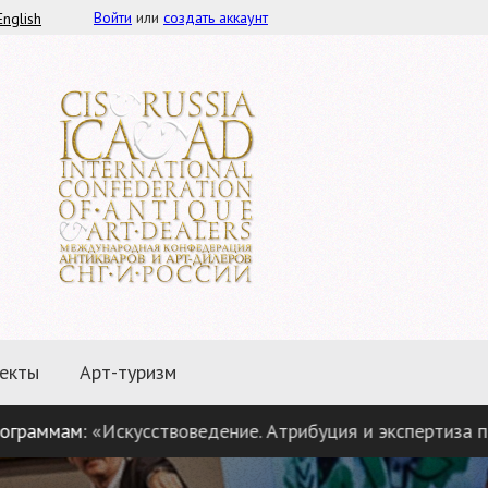
Войти
или
создать аккаунт
English
екты
Арт-туризм
м:
«Искусствоведение. Атрибуция и экспертиза предметов