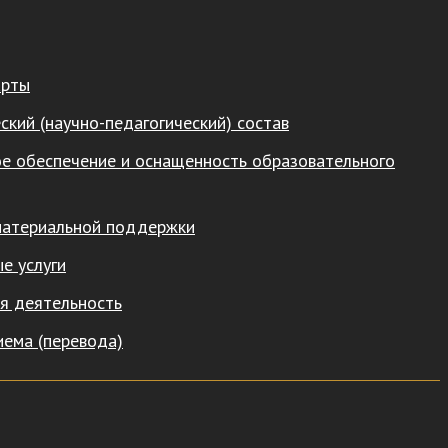
арты
ский (научно-педагогический) состав
е обеспечение и оснащенность образовательного
материальной поддержки
е услуги
я деятельность
иема (перевода)