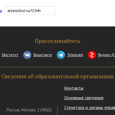
а
:
Присоединяйтесь
Институт
Вконтакте
Telegram
Яндекс.Д
Сведения об образовательной организации
Контакты
Основные сведения
Структура и органы упра
Россия
,
Москва
,
119002
,