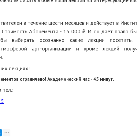
льно выбирать любые наши лекции на интересующие ва
твителен в течение шести месяцев и действует в Инстит
. Стоимость Абонемента - 15 000 ₽. И он дает право бы
обы выбирать осознанно какие лекции посетить.
атмосферой арт-организации и кроме лекций полу
и.
ших лекциях!
нементов ограничено! Академический час - 45 минут.
тел.:
15