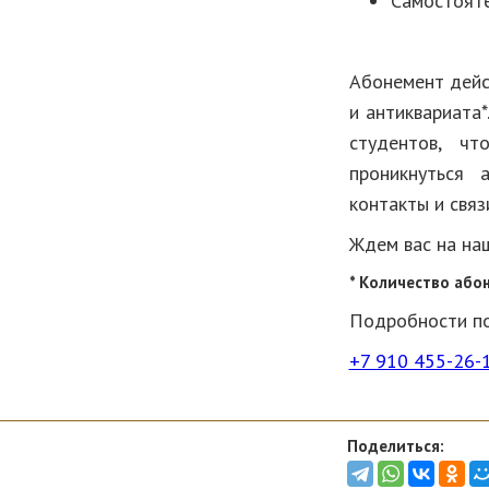
Самостояте
Абонемент дейс
и антиквариата*
студентов, чт
проникнуться 
контакты и связ
Ждем вас на на
* Количество або
Подробности по 
+7 910 455-26-
Поделиться: