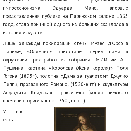
импрессионизма Эдуарда Мане, впервые
представленная публике на Парижском салоне 1865
года, стала причиной одного из больших скандалов в
истории искусств.
Лишь однажды покидавший стены Музея д’Орсэ в
Париже, «Олимпия» предстанет перед нами в
окружении трех работ из собрания ГМИИ им. А.С.
Пушкина: картина «Королева (Жена короля)» Поля
Гогена (1895г.), полотна «Дама за туалетом» Джулио
Пиппи, прозванного Романо, (1520-е гг.) и скульптуры
Афродита Книдская Праксителя (копия римского
времени с оригинала ок. 350 до н.э.).
У вас
есть