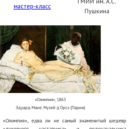
ГМИИ им. А.С.
мастер-класс
Пушкина
«Олимпия», 1863
Эдуард Мане. Музей д’Орсэ (Париж)
«Олимпия», едва ли не самый знаменитый шедевр
«духовного наставника» и родоначальника