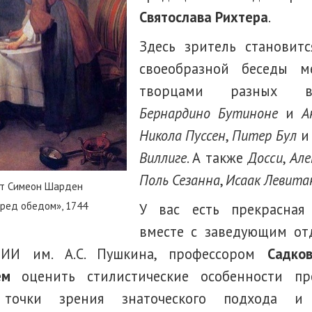
Святослава Рихтера
.
Здесь зритель становитс
своеобразной беседы м
творцами разных в
Бернардино Бутиноне
и
А
Никола Пуссен
,
Питер Бул
Виллиге
. А также
Досси
,
Але
Поль Сезанна
,
Исаак Левита
т Симеон Шарден
ред обедом», 1744
У вас есть прекрасная
вместе с заведующим от
МИИ им. А.С. Пушкина, профессором
Садко
ем
оценить стилистические особенности пр
точки зрения знаточеского подхода и