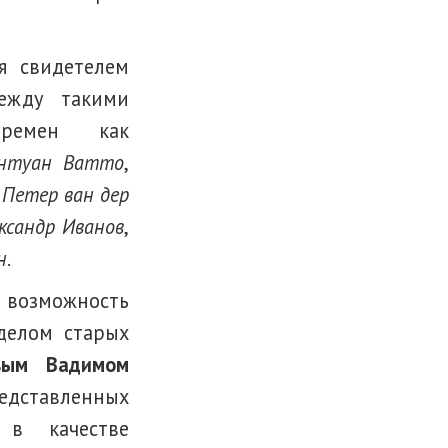
я свидетелем
ежду такими
ремен как
нтуан Ватто
,
и
Петер ван дер
ксандр Иванов
,
н
.
 возможность
делом старых
вым Вадимом
едставленных
 в качестве