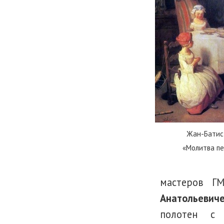
Жан-Батис
«Молитва пе
мастеров Г
Анатольевич
полотен с 