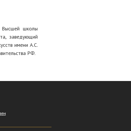
р Высшей школы
ета, заведующий
сств имени А.С.
вительства РФ.
зен