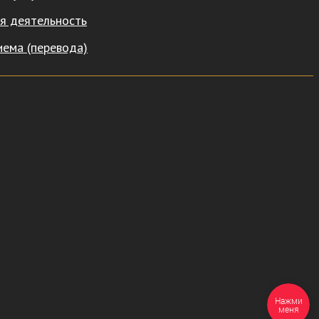
я деятельность
иема (перевода)
Нажми
меня