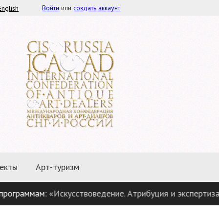
Войти
или
создать аккаунт
English
екты
Арт-туризм
раммам:
«Искусствоведение. Атрибуция и экспертиза пред